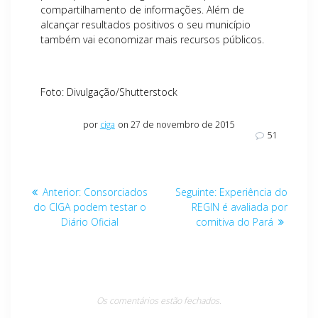
compartilhamento de informações. Além de
alcançar resultados positivos o seu município
também vai economizar mais recursos públicos.
Foto: Divulgação/Shutterstock
por
ciga
on 27 de novembro de 2015
51
Navegação
Post
Post
Anterior:
Consorciados
Seguinte:
Experiência do
de
anterior:
seguinte:
do CIGA podem testar o
REGIN é avaliada por
Diário Oficial
comitiva do Pará
Post
Os comentários estão fechados.