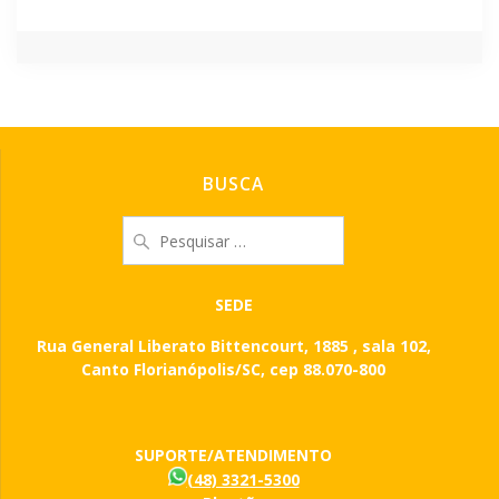
BUSCA
Pesquisar
por:
SEDE
Rua General Liberato Bittencourt, 1885 , sala 102,
Canto Florianópolis/SC, cep 88.070-800
SUPORTE/ATENDIMENTO
(48) 3321-5300