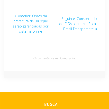
Navegação
Post
Anterior:
Obras da
Post
Seguinte:
Consorciados
de
anterior:
prefeitura de Brusque
seguinte:
do CIGA lideram a Escala
serão gerenciadas por
Brasil Transparente
Post
sistema online
Os comentários estão fechados.
BUSCA