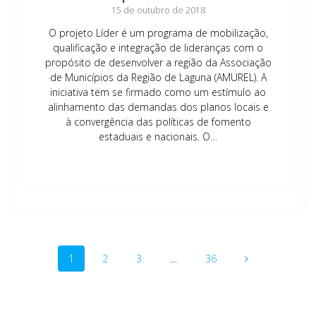
15 de outubro de 2018
O projeto Líder é um programa de mobilização,
qualificação e integração de lideranças com o
propósito de desenvolver a região da Associação
de Municípios da Região de Laguna (AMUREL). A
iniciativa tem se firmado como um estímulo ao
alinhamento das demandas dos planos locais e
à convergência das políticas de fomento
estaduais e nacionais. O…
Leia mais
Navegação
Página
Página
Página
Página
1
2
3
…
36
dos
posts