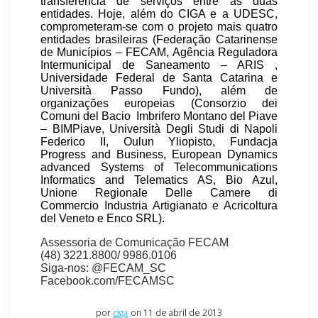
transferência de serviços entre as duas
entidades. Hoje, além do CIGA e a UDESC,
comprometeram-se com o projeto mais quatro
entidades brasileiras (Federação Catarinense
de Municípios – FECAM, Agência Reguladora
Intermunicipal de Saneamento – ARIS ,
Universidade Federal de Santa Catarina e
Università Passo Fundo), além de
organizações europeias (Consorzio dei
Comuni del Bacio Imbrifero Montano del Piave
– BIMPiave, Università Degli Studi di Napoli
Federico II, Oulun Yliopisto, Fundacja
Progress and Business, European Dynamics
advanced Systems of Telecommunications
Informatics and Telematics AS, Bio Azul,
Unione Regionale Delle Camere di
Commercio Industria Artigianato e Acricoltura
del Veneto e Enco SRL).
Assessoria de Comunicação FECAM
(48) 3221.8800/ 9986.0106
Siga-nos: @FECAM_SC
Facebook.com/FECAMSC
por
ciga
on 11 de abril de 2013