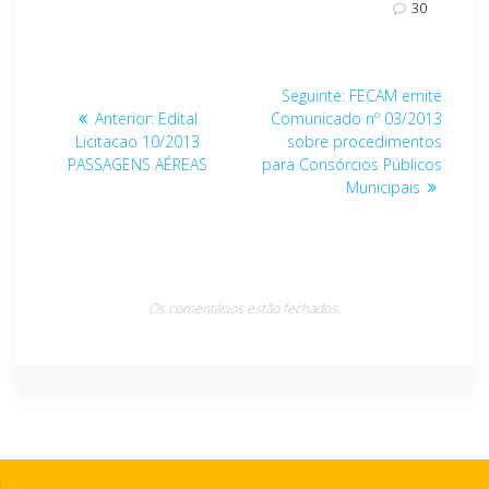
30
Navegação
Post
Seguinte:
FECAM emite
de
Post
seguinte:
Anterior:
Edital
Comunicado nº 03/2013
anterior:
Licitacao 10/2013
sobre procedimentos
Post
PASSAGENS AÉREAS
para Consórcios Públicos
Municipais
Os comentários estão fechados.