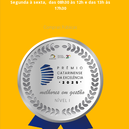
Segunda à sexta, das 08h30 às 12h e das 13h às
17h30
Compras Públicas