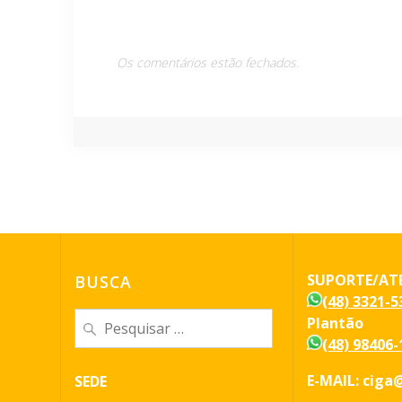
Post
Os comentários estão fechados.
SUPORTE/AT
BUSCA
(48) 3321-5
Pesquisar
Plantão
por:
(48) 98406-
E-MAIL: ciga@
SEDE