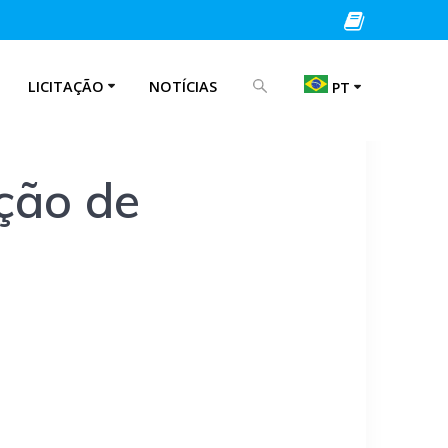
PROCURAR POR:
LICITAÇÃO
NOTÍCIAS
PT
EN
ição de
IT
PT
ES