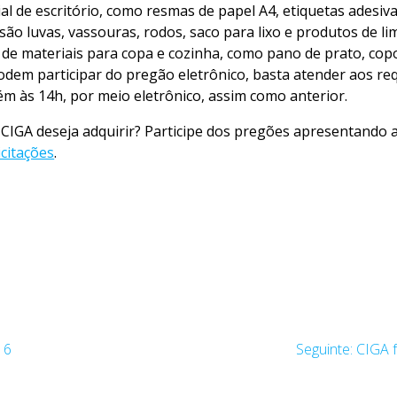
l de escritório, como resmas de papel A4, etiquetas adesivas
 são luvas, vassouras, rodos, saco para lixo e produtos de 
 de materiais para copa e cozinha, como pano de prato, copos
m participar do pregão eletrônico, basta atender aos requi
m às 14h, por meio eletrônico, assim como anterior.
CIGA deseja adquirir? Participe dos pregões apresentando a
licitações
.
Post
16
Seguinte:
CIGA f
seguin