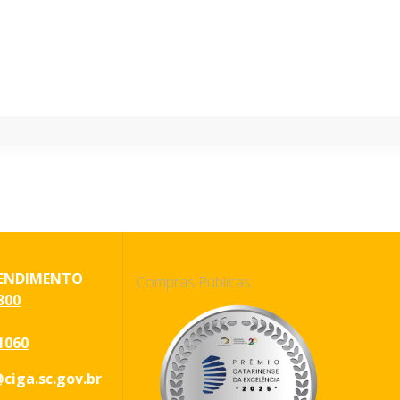
ENDIMENTO
Compras Públicas
300
1060
ciga.sc.gov.br