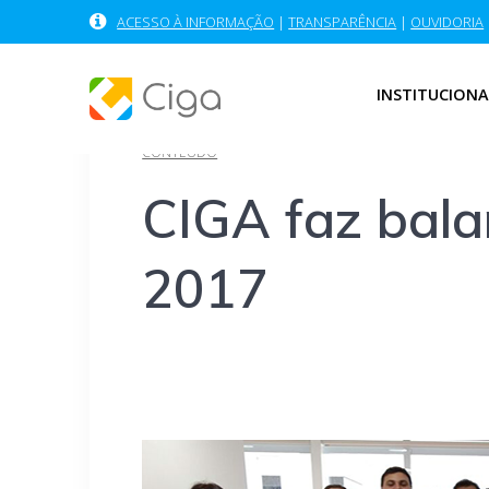
Skip
ACESSO À INFORMAÇÃO
|
TRANSPARÊNCIA
|
OUVIDORIA
to
content
INSTITUCIONA
CONTEÚDO
CIGA faz bala
2017