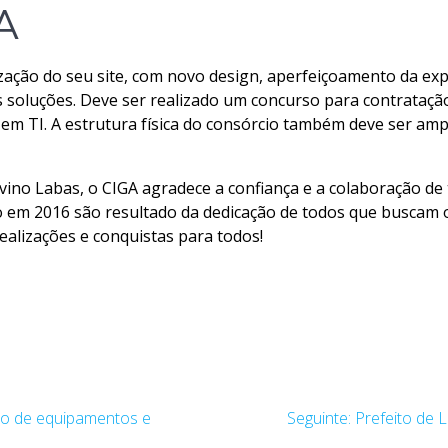
A
zação do seu site, com novo design, aperfeiçoamento da expe
s soluções. Deve ser realizado um concurso para contrataç
 em TI. A estrutura física do consórcio também deve ser ampl
ino Labas, o CIGA agradece a confiança e a colaboração de 
o em 2016 são resultado da dedicação de todos que buscam 
ealizações e conquistas para todos!
Post
ção de equipamentos e
Seguinte:
Prefeito de 
seguinte: