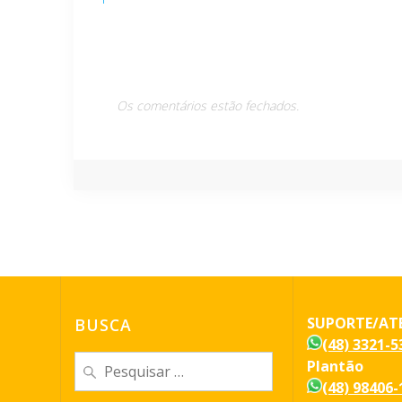
de
Post
Os comentários estão fechados.
SUPORTE/AT
BUSCA
(48) 3321-5
Pesquisar
Plantão
por:
(48) 98406-