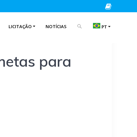
PROCURAR POR:
LICITAÇÃO
NOTÍCIAS
PT
EN
metas para
IT
PT
ES