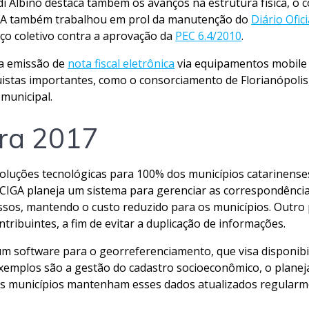
di Albino destaca também os avanços na estrutura física, o c
IGA também trabalhou em prol da manutenção do
Diário Ofic
ço coletivo contra a aprovação da
PEC 6.4/2010
.
ra emissão de
nota fiscal eletrônica
via equipamentos mobile
uistas importantes, como o consorciamento de Florianópolis
 municipal.
ra 2017
oluções tecnológicas para 100% dos municípios catarinenses
CIGA planeja um sistema para gerenciar as correspondências 
essos, mantendo o custo reduzido para os municípios. Outro
tribuintes, a fim de evitar a duplicação de informações.
 software para o georreferenciamento, que visa disponibiliz
xemplos são a gestão do cadastro socioeconômico, o planeja
os municípios mantenham esses dados atualizados regularme