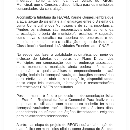
integrador como também da nova versão do REGIN
Municipal, que o Consórcio disponibiliza para os municípios
consorciados, via contratação.
A consultora tributária da FECAM, Karine Gomes, lembra que
a atualização do sistema e a interligação entre o Sistema da
Junta Comercial e dos Municípios é de suma importância.
“Ambos os sistemas são responsáveis pelo aumento da
arrecadação própria do município”, ressaltou. A sugestão
como nova sistemática na abertura de empresas é de
primeiramente elaborar a classificação do grau de risco pela
Classificação Nacional de Atividades Econômicas – CNAE.
Na sequência, fazer a viabilidade automática, por meio de
inclusão de tabelas de regras do Plano Diretor dos
Municípios em comparação com o endereço associado,
neste momento o município ainda poderá informar ao
empresário a quais análises o empreendimento estará
sujeito, incluindo licenças/alvarás, declarações necessárias
para efetivamente abrir o seu negócio, disponibilizando
nesta etapa leis, manuais, informações e recomendações
referentes aos CNAE”s consultados.
Posteriormente, é feito o protocolo da documentação física
no Escritório Regional da Junta Comercial. Para finalizar, as
empresas classificadas com baixo risco poderão ter suas
licenças/alvarás/declarações liberadas em até cinco dias,
dependendo do número de órgãos licenciadores exigidos
para as atividades selecionadas.
A próximas etapa do projeto do REGIN será a elaboração de
diagnóstico em municípios pilotos, como Jaraguá do Sul que