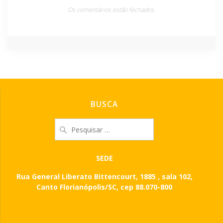
Os comentários estão fechados.
BUSCA
Pesquisar
por:
SEDE
Rua General Liberato Bittencourt, 1885 , sala 102,
Canto Florianópolis/SC, cep 88.070-800