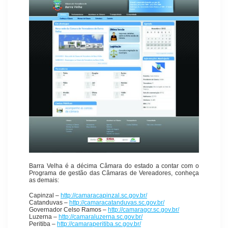
Barra Velha é a décima Câmara do estado a contar com o
Programa de gestão das Câmaras de Vereadores, conheça
as demais:
Capinzal –
http://camaracapinzal.sc.gov.br/
Catanduvas –
http://camaracatanduvas.sc.gov.br/
Governador Celso Ramos –
http://camaragcr.sc.gov.br/
Luzerna –
http://camaraluzerna.sc.gov.br/
Peritiba –
http://camaraperitiba.sc.gov.br/