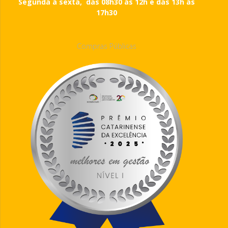
Segunda à sexta, das 08h30 às 12h e das 13h às
17h30
Compras Públicas