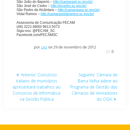
São João do Itaperiú –
http://camarasji.sc.gov.br/
São José do Cedro –
http://sjcedro.sc.gov.br/
São Pedro de Alcântara –
http://camaraspa.sc.gov.br/
Vidal Ramos –
http://camaravidalramos.sc.gov.br/
Assessoria de Comunicação FECAM
(48) 3221.8800/ 9613.5073
Siga-nos: @FECAM_SC
Facebook.com/FECAMSC
por
ciga
on 29 de novembro de 2012
0
Navegação
Post
Post
Anterior:
Consórcio
Seguinte:
Câmara de
de
anterior:
seguinte:
italiano de municípios
Barra Velha adere ao
apresentará trabalhos ao
Programa de Gestão das
Post
Consorcio de Informática
Câmaras de Vereadores
na Gestão Pública
do CIGA