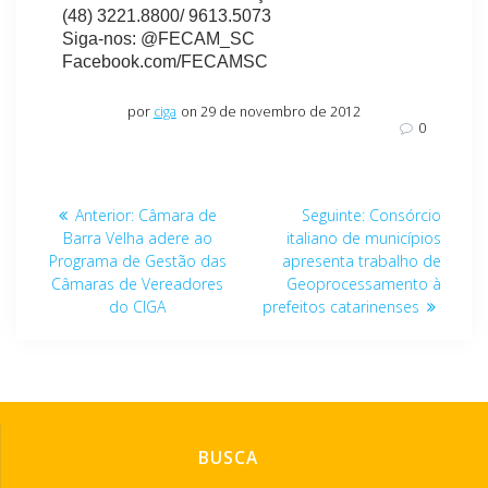
(48) 3221.8800/ 9613.5073
Siga-nos: @FECAM_SC
Facebook.com/FECAMSC
por
ciga
on 29 de novembro de 2012
0
Navegação
Post
Post
Anterior:
Câmara de
Seguinte:
Consórcio
de
anterior:
seguinte:
Barra Velha adere ao
italiano de municípios
Programa de Gestão das
apresenta trabalho de
Post
Câmaras de Vereadores
Geoprocessamento à
do CIGA
prefeitos catarinenses
BUSCA