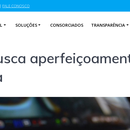
|
FALE CONOSCO
L
SOLUÇÕES
CONSORCIADOS
TRANSPARÊNCIA
usca aperfeiçoament
a