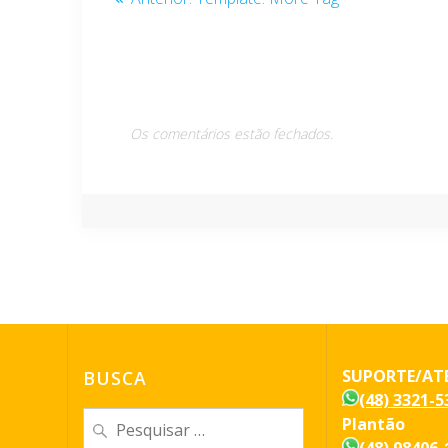
de
anterior:
Post
Os comentários estão fechados.
SUPORTE/AT
BUSCA
(48) 3321-5
Pesquisar
Plantão
por: