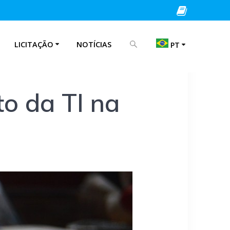
PROCURAR POR:
LICITAÇÃO
NOTÍCIAS
PT
EN
o da TI na
IT
PT
ES