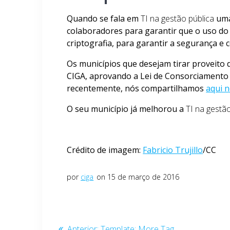
Quando se fala em
TI na gestão pública
uma
colaboradores para garantir que o uso do
criptografia, para garantir a segurança e 
Os municípios que desejam tirar proveito
CIGA, aprovando a Lei de Consorciamento 
recentemente, nós compartilhamos
aqui 
O seu município já melhorou a
TI na gestã
Crédito de imagem:
Fabricio Trujillo
/CC
por
ciga
on 15 de março de 2016
Navegação
Post
Anterior:
Template: More Tag