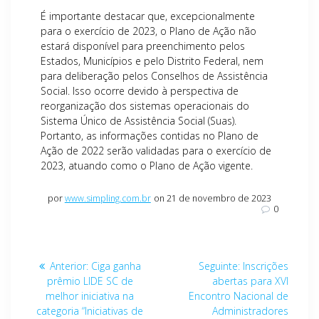
É importante destacar que, excepcionalmente
para o exercício de 2023, o Plano de Ação não
estará disponível para preenchimento pelos
Estados, Municípios e pelo Distrito Federal, nem
para deliberação pelos Conselhos de Assistência
Social. Isso ocorre devido à perspectiva de
reorganização dos sistemas operacionais do
Sistema Único de Assistência Social (Suas).
Portanto, as informações contidas no Plano de
Ação de 2022 serão validadas para o exercício de
2023, atuando como o Plano de Ação vigente.
por
www.simpling.com.br
on 21 de novembro de 2023
0
Navegação
Post
Post
Anterior:
Ciga ganha
Seguinte:
Inscrições
de
anterior:
seguinte:
prêmio LIDE SC de
abertas para XVI
melhor iniciativa na
Encontro Nacional de
Post
categoria “Iniciativas de
Administradores