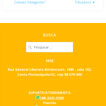
Cidades Inteligentes”
Tributários
BUSCA
Pesquisar
por:
SEDE
Rua General Liberato Bittencourt, 1885 , sala 102,
Canto Florianópolis/SC, cep 88.070-800
SUPORTE/ATENDIMENTO
(48) 3321-5300
Plantão