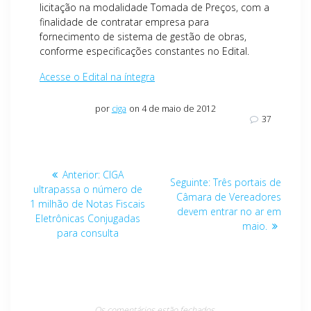
licitação na modalidade Tomada de Preços, com a
finalidade de contratar empresa para
fornecimento de sistema de gestão de obras,
conforme especificações constantes no Edital.
Acesse o Edital na íntegra
por
ciga
on 4 de maio de 2012
37
Navegação
Post
Anterior:
CIGA
Post
Seguinte:
Três portais de
de
anterior:
ultrapassa o número de
seguinte:
Câmara de Vereadores
1 milhão de Notas Fiscais
devem entrar no ar em
Post
Eletrônicas Conjugadas
maio.
para consulta
Os comentários estão fechados.