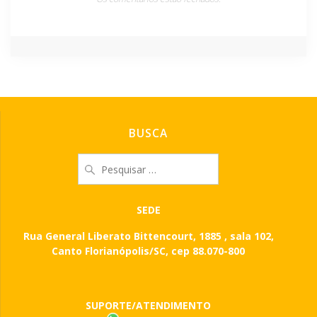
BUSCA
Pesquisar
por:
SEDE
Rua General Liberato Bittencourt, 1885 , sala 102,
Canto Florianópolis/SC, cep 88.070-800
SUPORTE/ATENDIMENTO