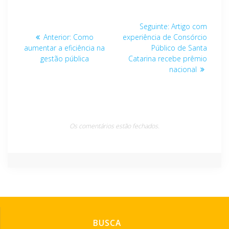
Navegação
Post
Seguinte:
Artigo com
de
Post
seguinte:
Anterior:
Como
experiência de Consórcio
anterior:
aumentar a eficiência na
Público de Santa
Post
gestão pública
Catarina recebe prêmio
nacional
Os comentários estão fechados.
BUSCA