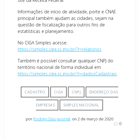
site da Receita Federal.
Informações de início de atividade, porte e CNAE
principal também ajudam as cidades, sejam na
questão de fiscalização para outros fins de
estatísticas e planejamento.
No CIGA Simples acesse:
https://simples.ciga.sc.gov.br/?r=relatorios
Também é possível consultar qualquer CNPJ do
território nacional de forma individual em
https://simples.ciga.sc.gov.br/?r=dadosCadastrais
.
CADASTRO
CIGA
CNPJ
ENDEREÇO DAS
EMPRESAS
SIMPLES NACIONAL
por
Rodrigo Dias Javornik
on 2 de março de 2020
0