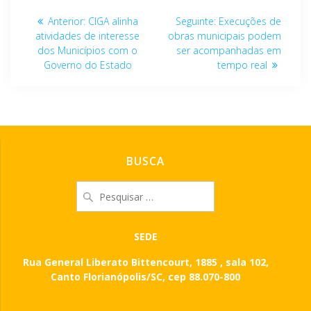
Navegação
Post
Post
Anterior:
CIGA alinha
Seguinte:
Execuções de
de
anterior:
seguinte:
atividades de interesse
obras municipais podem
dos Municípios com o
ser acompanhadas em
Post
Governo do Estado
tempo real
BUSCA
Pesquisar
por:
SEDE
Rua General Liberato Bittencourt, 1885 , sala 102,
Canto Florianópolis/SC, cep 88.070-800