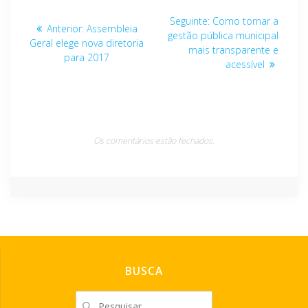
Navegação
Post
Seguinte:
Como tornar a
Post
Anterior:
Assembleia
de
seguinte:
gestão pública municipal
anterior:
Geral elege nova diretoria
mais transparente e
para 2017
Post
acessível
Os comentários estão fechados.
BUSCA
Pesquisar