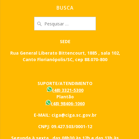
BUSCA
Pesquisar
por:
SEDE
Rua General Liberato Bittencourt, 1885 , sala 102,
Canto Florianópolis/SC, cep 88.070-800
SUPORTE/ATENDIMENTO
(48) 3321-5300
Plantão
(48) 98406-1060
E-MAIL: ciga@ciga.sc.gov.br
CNPJ: 09.427.503/0001-12
Segunda à sexta, das 08h30 às 12h e das 13h às