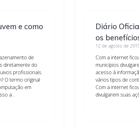
nuvem e como
Diário Ofici
os benefício
12 de agosto de 201
rmazenamento de
Com a internet fico
s diretamente do
municípios divulgare
ivos profissionais.
acesso à informação
m? O termo original
vários tipos de cont
 computação em
Com a internet fico
esso a…
divulgarem suas aç
Leia mais