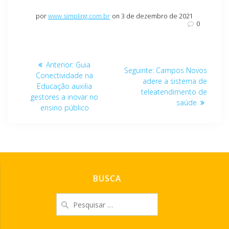
por
www.simpling.com.br
on 3 de dezembro de 2021
0
Navegação
Post
Anterior:
Guia
Post
Seguinte:
Campos Novos
de
anterior:
Conectividade na
seguinte:
adere a sistema de
Educação auxilia
teleatendimento de
Post
gestores a inovar no
saúde
ensino público
BUSCA
Pesquisar
por: