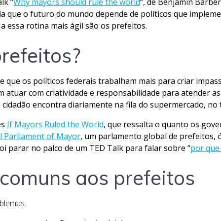
lk “
Why mayors should rule the world
“, de Benjamin Barber
ia que o futuro do mundo depende de políticos que implem
 essa rotina mais ágil são os prefeitos.
refeitos?
 que os políticos federais trabalham mais para criar impas
m atuar com criatividade e responsabilidade para atender 
 o cidadão encontra diariamente na fila do supermercado, no t
es
If Mayors Ruled the World
, que ressalta o quanto os gov
l Parliament of Mayor
, um parlamento global de prefeitos,
 foi parar no palco de um TED Talk para falar sobre “
por que
s comuns aos prefeitos
oblemas.