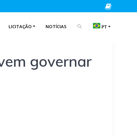
PROCURAR POR:
LICITAÇÃO
NOTÍCIAS
PT
EN
evem governar
IT
PT
ES