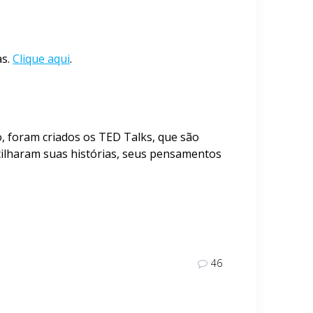
as.
Clique aqui
.
o, foram criados os TED Talks, que são
ilharam suas histórias, seus pensamentos
46