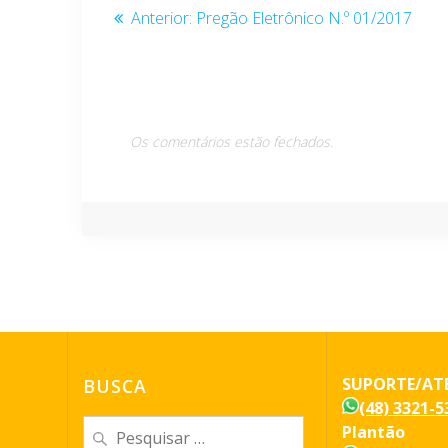
Navegação
Post
Anterior:
Pregão Eletrônico N.º 01/2017
anterior:
de
Post
Os comentários estão fechados.
SUPORTE/AT
BUSCA
(48) 3321-5
Pesquisar
Plantão