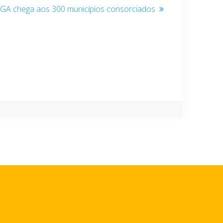
ost
IGA chega aos 300 municípios consorciados
guinte: