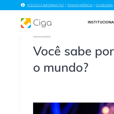
Skip
ACESSO À INFORMAÇÃO
|
TRANSPARÊNCIA
|
OUVIDORIA
to
content
INSTITUCIONA
CONTEÚDO
Você sabe por
o mundo?