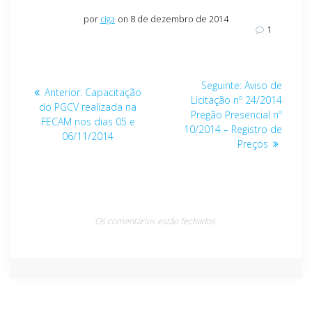
por
ciga
on 8 de dezembro de 2014
1
Navegação
Post
Seguinte:
Aviso de
Post
Anterior:
Capacitação
de
seguinte:
Licitação nº 24/2014
anterior:
do PGCV realizada na
Pregão Presencial nº
FECAM nos dias 05 e
Post
10/2014 – Registro de
06/11/2014
Preços
Os comentários estão fechados.