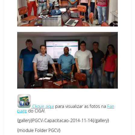
Clique aqui
para visualizar as fotos na
Fan
page
do CIGA!
{gallery}PGCV-Capacitacao-2014-11-14{/gallery}
{module Folder PGCV}