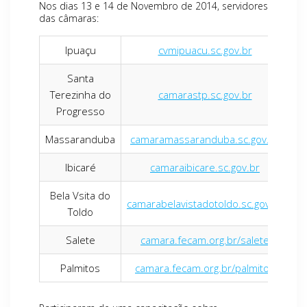
Nos dias 13 e 14 de Novembro de 2014, servidores
das câmaras:
Ipuaçu
cvmipuacu.sc.gov.br
Santa
Terezinha do
camarastp.sc.gov.br
Progresso
Massaranduba
camaramassaranduba.sc.gov.br
Ibicaré
camaraibicare.sc.gov.br
Bela Vsita do
camarabelavistadotoldo.sc.gov.br
Toldo
Salete
camara.fecam.org.br/salete
Palmitos
camara.fecam.org.br/palmitos