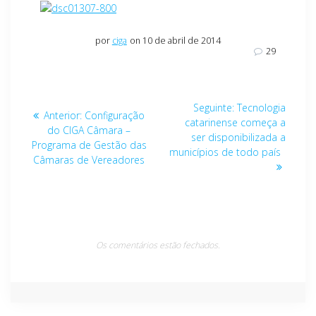
por
ciga
on 10 de abril de 2014
29
Navegação
Post
Seguinte:
Tecnologia
Post
Anterior:
Configuração
de
seguinte:
catarinense começa a
anterior:
do CIGA Câmara –
ser disponibilizada a
Programa de Gestão das
Post
municípios de todo país
Câmaras de Vereadores
Os comentários estão fechados.