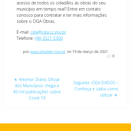
acesso de todos os cidadãos às obras do seu
município em tempo real? Entre em contato
conosco para contratar e ter mais informações
sobre o CIGA Obras.
E-mail:
ciga@ciga.sc.gov.br
Telefone:
(48) 3321-5300
por
www.simpling.com.br
on 19 de março de 2021
0
Navegação
Post
Anterior:
Diário Oficial
Post
Seguinte:
CIGA DADOS –
de
anterior:
dos Municípios chega a
seguinte:
Conheça e saiba como
40 mil publicações sobre
utilizar
Post
Covid-19