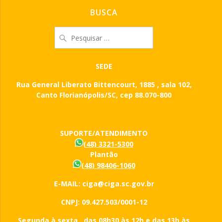
BUSCA
Pesquisar
por:
SEDE
Rua General Liberato Bittencourt, 1885 , sala 102,
Canto Florianópolis/SC, cep 88.070-800
SUPORTE/ATENDIMENTO
(48) 3321-5300
Plantão
(48) 98406-1060
E-MAIL: ciga@ciga.sc.gov.br
CNPJ: 09.427.503/0001-12
Segunda à sexta, das 08h30 às 12h e das 13h às