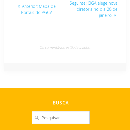
Navegação
Post
Seguinte:
CIGA elege nova
Post
Anterior:
Mapa de
de
seguinte:
diretoria no dia 28 de
anterior:
Portais do PGCV
janeiro
Post
Os comentários estão fechados.
BUSCA
Pesquisar
por: