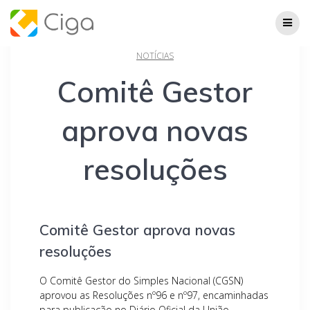
Skip
to
content
NOTÍCIAS
Comitê Gestor
aprova novas
resoluções
Comitê Gestor aprova novas
resoluções
O Comitê Gestor do Simples Nacional (CGSN)
aprovou as Resoluções nº96 e nº97, encaminhadas
para publicação no Diário Oficial da União.