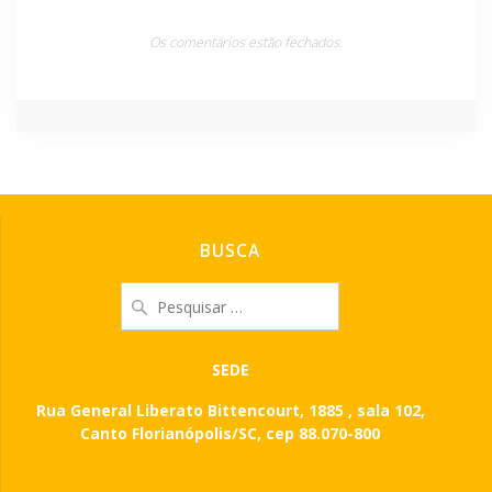
Os comentários estão fechados.
BUSCA
Pesquisar
por:
SEDE
Rua General Liberato Bittencourt, 1885 , sala 102,
Canto Florianópolis/SC, cep 88.070-800