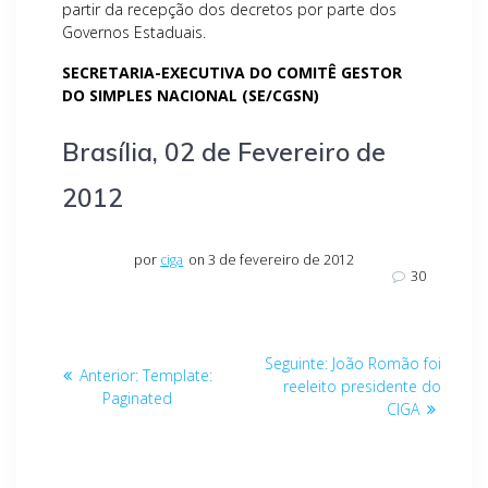
partir da recepção dos decretos por parte dos
Governos Estaduais.
SECRETARIA-EXECUTIVA DO COMITÊ GESTOR
DO SIMPLES NACIONAL (SE/CGSN)
Brasília, 02 de Fevereiro de
2012
por
ciga
on 3 de fevereiro de 2012
30
Navegação
Post
Seguinte:
João Romão foi
Post
Anterior:
Template:
de
seguinte:
reeleito presidente do
anterior:
Paginated
CIGA
Post