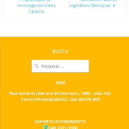
Post
tecnologia em Santa
Legislativos Municipais
Catarina
BUSCA
Pesquisar
por:
SEDE
Rua General Liberato Bittencourt, 1885 , sala 102,
Canto Florianópolis/SC, cep 88.070-800
SUPORTE/ATENDIMENTO
(48) 3321-5300