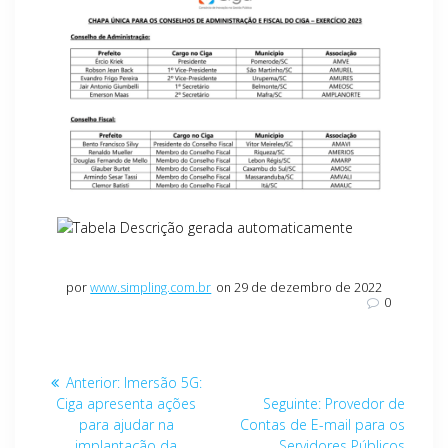
por
www.simpling.com.br
on 29 de dezembro de 2022
0
Navegação
Post
Anterior:
Imersão 5G:
de
anterior:
Post
Ciga apresenta ações
Seguinte:
Provedor de
seguinte:
para ajudar na
Contas de E-mail para os
implantação da
Servidores Públicos