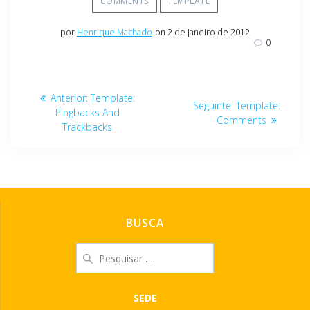
COMMENTS
TEMPLATE
por
Henrique Machado
on 2 de janeiro de 2012
0
Navegação
Post
Anterior:
Template:
Post
Seguinte:
Template:
de
anterior:
Pingbacks And
seguinte:
Comments
Trackbacks
Post
BUSCA
Pesquisar
por:
SEDE