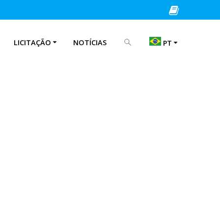
PROCURAR POR:
LICITAÇÃO
NOTÍCIAS
PT
EN
IT
PT
ES