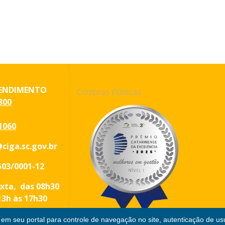
ENDIMENTO
Compras Públicas
300
1060
ciga.sc.gov.br
503/0001-12
xta, das 08h30
13h às 17h30
 em seu portal para controle de navegação no site, autenticação de us