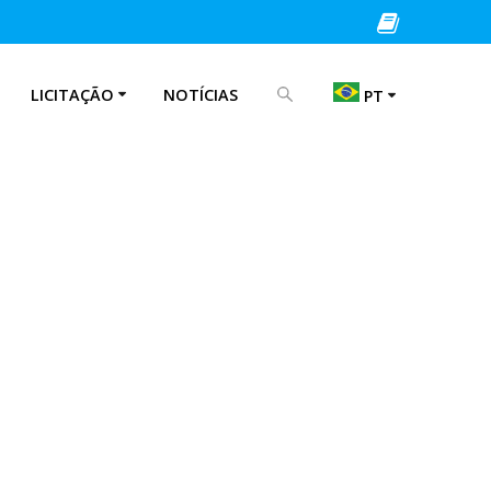
PROCURAR POR:
LICITAÇÃO
NOTÍCIAS
PT
EN
IT
PT
ES