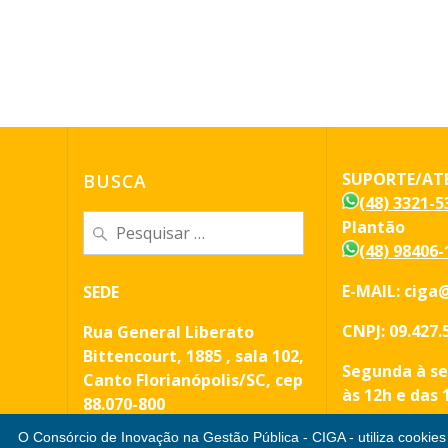
SUPORTE/AT
BUSCA
(48) 3321-5
Pesquisar
Plantão
por:
(48) 98406-
E-MAIL: ciga@
SEDE
CNPJ: 09.427.
Rua General Liberato
Bittencourt, 1885 , sala 102,
Segunda à se
Canto Florianópolis/SC, cep
às 12h e das 
88.070-800
O Consórcio de Inovação na Gestão Pública - CIGA - utiliza cookies