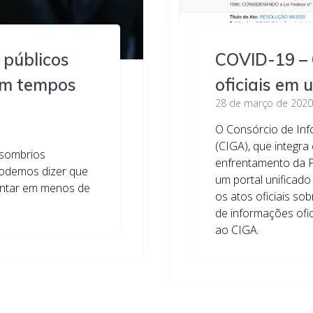
 públicos
COVID-19 – 
em tempos
oficiais em 
28 de março de 2020
O Consórcio de Inf
(CIGA), que integr
 sombrios
enfrentamento da 
podemos dizer que
um portal unificado
ventar em menos de
os atos oficiais so
de informações ofi
ao CIGA.