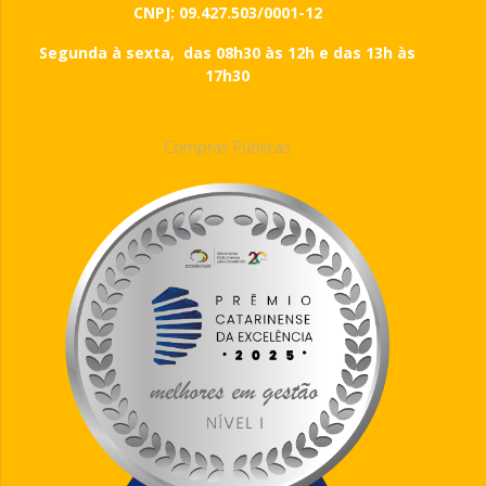
CNPJ: 09.427.503/0001-12
Segunda à sexta, das 08h30 às 12h e das 13h às
17h30
Compras Públicas