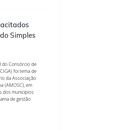
pacitados
 do Simples
l do Consórcio de
(CIGA) foi tema de
rio da Associação
ina (AMOSC), em
s dos municípios
rama de gestão