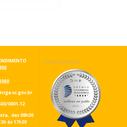
ENDIMENTO
Compras Públicas
300
1060
ciga.sc.gov.br
503/0001-12
xta, das 08h30
13h às 17h30