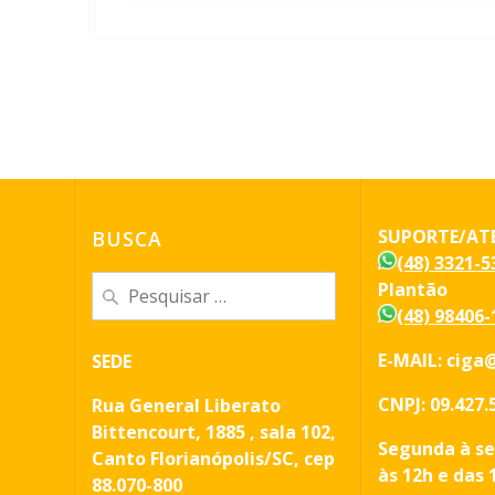
SUPORTE/AT
BUSCA
(48) 3321-5
Pesquisar
Plantão
por:
(48) 98406-
E-MAIL: ciga@
SEDE
CNPJ: 09.427.
Rua General Liberato
Bittencourt, 1885 , sala 102,
Segunda à se
Canto Florianópolis/SC, cep
às 12h e das 
88.070-800