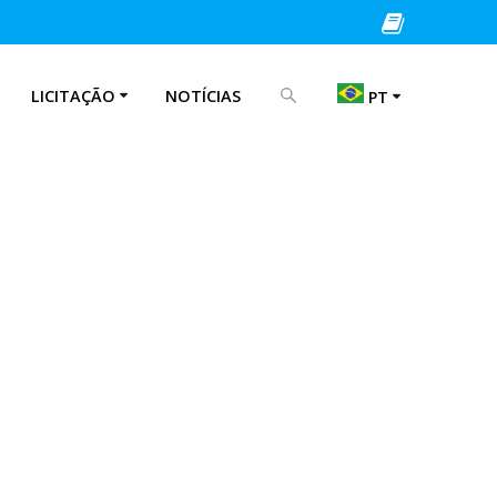
PROCURAR POR:
LICITAÇÃO
NOTÍCIAS
PT
EN
IT
PT
ES