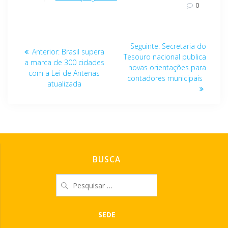
0
Navegação
Post
Seguinte:
Secretaria do
Post
Anterior:
Brasil supera
de
seguinte:
Tesouro nacional publica
anterior:
a marca de 300 cidades
novas orientações para
com a Lei de Antenas
Post
contadores municipais
atualizada
BUSCA
Pesquisar
por:
SEDE