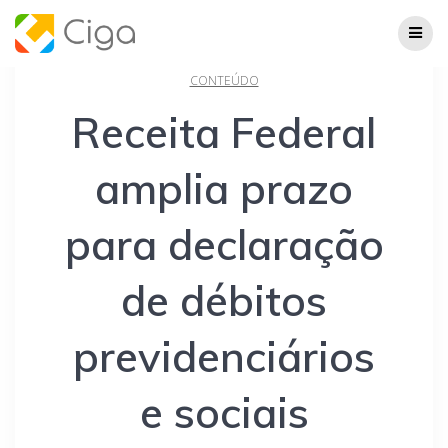
Skip
to
content
CONTEÚDO
Receita Federal
amplia prazo
para declaração
de débitos
previdenciários
e sociais