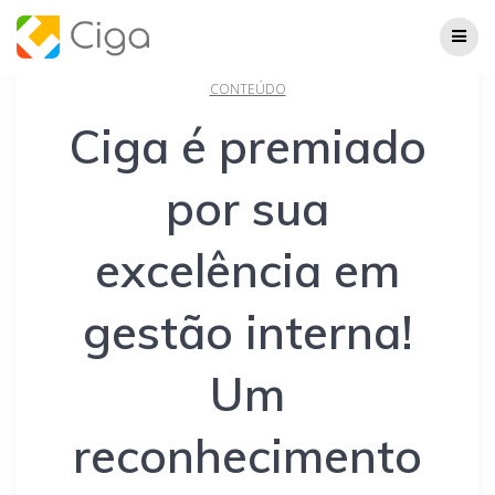
Skip
to
content
CONTEÚDO
Ciga é premiado
por sua
excelência em
gestão interna!
Um
reconhecimento