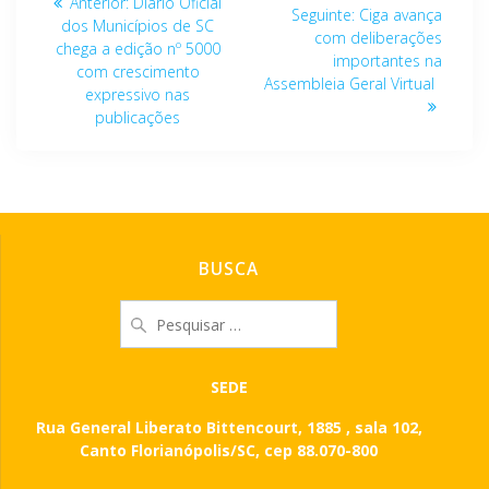
Post
Anterior:
Diário Oficial
Post
Seguinte:
Ciga avança
de
anterior:
dos Municípios de SC
seguinte:
com deliberações
chega a edição nº 5000
importantes na
Post
com crescimento
Assembleia Geral Virtual
expressivo nas
publicações
BUSCA
Pesquisar
por:
SEDE
Rua General Liberato Bittencourt, 1885 , sala 102,
Canto Florianópolis/SC, cep 88.070-800