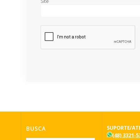
Site
SUPORTE/AT
BUSCA
(48) 3321-5