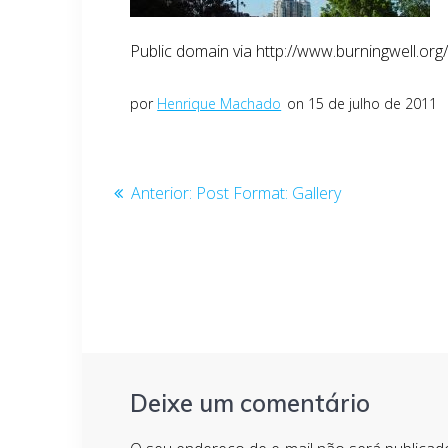
Public domain via http://www.burningwell.org
por
Henrique Machado
on 15 de julho de 2011
Navegação
Post
Anterior:
Post Format: Gallery
anterior:
de
Post
Deixe um comentário