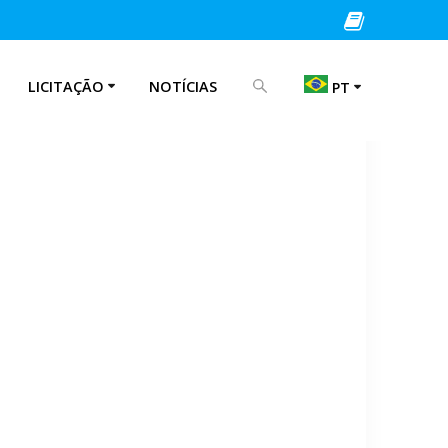
PROCURAR POR:
LICITAÇÃO
NOTÍCIAS
PT
EN
IT
PT
ES