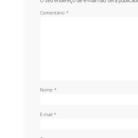
O seu endereço de e-mail não será publicad
Comentário
*
Nome
*
E-mail
*