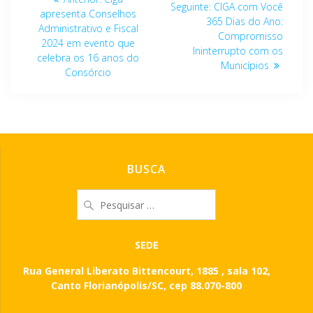
Post
Seguinte:
CIGA com Você
de
anterior:
apresenta Conselhos
seguinte:
365 Dias do Ano:
Administrativo e Fiscal
Compromisso
Post
2024 em evento que
Ininterrupto com os
celebra os 16 anos do
Municípios
Consórcio
BUSCA
Pesquisar
por:
SEDE
Rua General Liberato Bittencourt, 1885 , sala 102,
Canto Florianópolis/SC, cep 88.070-800