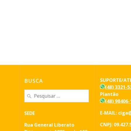
SUPORTE/AT
BUSCA
(48) 3321-5
Pesquisar
Plantão
por:
(48) 98406-
E-MAIL: ciga@
SEDE
CNPJ: 09.427.
Rua General Liberato