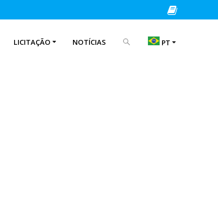
PROCURAR POR:
LICITAÇÃO
NOTÍCIAS
PT
EN
IT
PT
ES