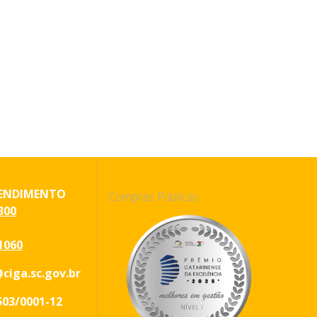
ENDIMENTO
Compras Públicas
300
1060
ciga.sc.gov.br
503/0001-12