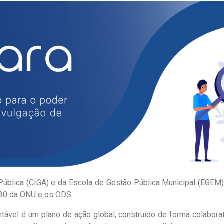
 Pública (CIGA) e da Escola de Gestão Pública Municipal (EGEM)
030 da ONU e os ODS.
ável é um plano de ação global, construído de forma colabor