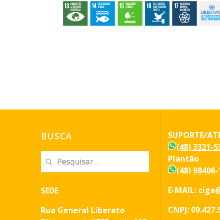
SUPORTE/AT
BUSCA
(48) 3321-5
Plantão
(48) 98406-
E-MAIL: ciga@
SEDE
CNPJ: 09.427.
Rua General Liberato