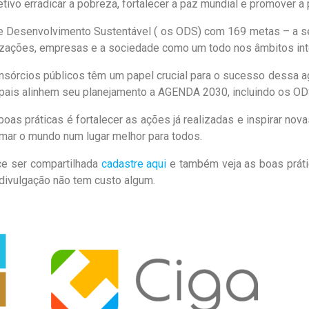
ivo erradicar a pobreza, fortalecer a paz mundial e promover a 
de Desenvolvimento Sustentável ( os ODS) com 169 metas – a s
izações, empresas e a sociedade como um todo nos âmbitos inte
nsórcios públicos têm um papel crucial para o sucesso dessa a
pais alinhem seu planejamento a AGENDA 2030, incluindo os ODS
as práticas é fortalecer as ações já realizadas e inspirar nov
mar o mundo num lugar melhor para todos.
ce ser compartilhada
cadastre aqui
e também veja as boas prátic
 divulgação não tem custo algum.