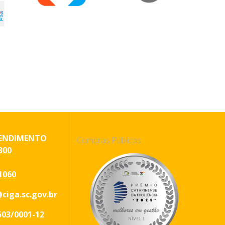
ENDIMENTO
Compras Públicas
300
1060
ciga.sc.gov.br
503/0001-12