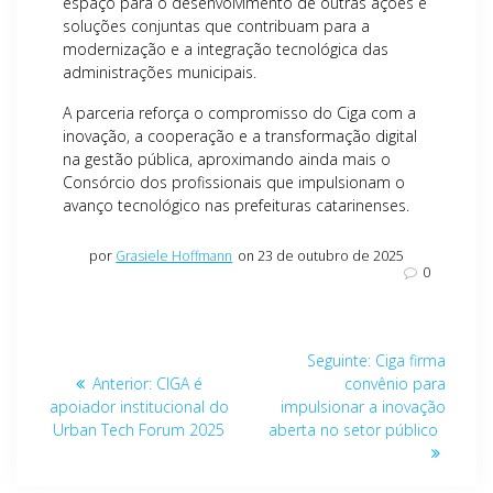
espaço para o desenvolvimento de outras ações e
soluções conjuntas que contribuam para a
modernização e a integração tecnológica das
administrações municipais.
A parceria reforça o compromisso do Ciga com a
inovação, a cooperação e a transformação digital
na gestão pública, aproximando ainda mais o
Consórcio dos profissionais que impulsionam o
avanço tecnológico nas prefeituras catarinenses.
por
Grasiele Hoffmann
on 23 de outubro de 2025
0
Navegação
Post
Seguinte:
Ciga firma
de
Post
seguinte:
Anterior:
CIGA é
convênio para
anterior:
apoiador institucional do
impulsionar a inovação
Post
Urban Tech Forum 2025
aberta no setor público