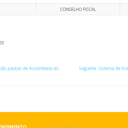
CONSELHO FISCAL
20
Post
a são pautas de Assembleia do
Seguinte:
Sistema de lic
seguinte:
ENDIMENTO