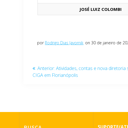
JOSÉ LUIZ COLOMBI
por
Rodrigo Dias Javornik
on 30 de janeiro de 20
Navegação
Post
Anterior:
Atividades, contas e nova diretori
anterior:
CIGA em Florianópolis
de
Post
SUPORTE/AT
BUSCA