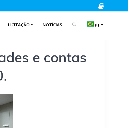
PROCURAR POR:
LICITAÇÃO
NOTÍCIAS
PT
EN
dades e contas
IT
0.
PT
ES