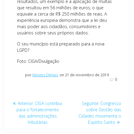
resultados, um exemplo é a aplicação de multas
que resultou em 56 milhões de euros, o que
equivale a cerca de R$ 250 milhões de reais. A
experiência europeia demonstra que a lei deu
mais poder aos cidadãos, consumidores e
usuários sobre seus próprios dados.
O seu município está preparado para a nova
LGPD?
Foto: CIGA/Divulgação
por
Mentes Digitais
on 21 de novembro de 2019
0
Navegação
Post
Post
Anterior:
CIGA contribui
Seguinte:
Congresso
de
anterior:
seguinte:
para o fortalecimento
sobre Gestão das
das administrações
Cidades movimenta o
Post
tributárias
Espírito Santo