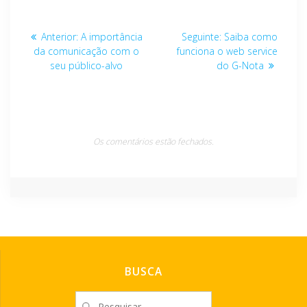
Navegação
Post
Post
Anterior:
A importância
Seguinte:
Saiba como
de
anterior:
seguinte:
da comunicação com o
funciona o web service
seu público-alvo
do G-Nota
Post
Os comentários estão fechados.
BUSCA
Pesquisar